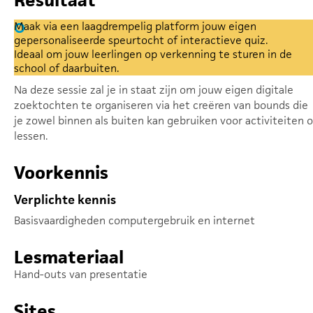
Resultaat
Maak via een laagdrempelig platform jouw eigen
gepersonaliseerde speurtocht of interactieve quiz.
Ideaal om jouw leerlingen op verkenning te sturen in de
school of daarbuiten.
Na deze sessie zal je in staat zijn om jouw eigen digitale
zoektochten te organiseren via het creëren van bounds die
je zowel binnen als buiten kan gebruiken voor activiteiten o
lessen.
Voorkennis
Verplichte kennis
Basisvaardigheden computergebruik en internet
Lesmateriaal
Hand-outs van presentatie
Sites