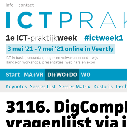
info
contact
1e ICT
-praktijk
week
#ictweek1
3 mei '21 - 7 mei '21 online in Veertly
ICT in basis-, secundair, hoger en volwassenenonderwijs
Hands-on workshops, presentaties, webinars en expo
Start
MA+VR
DI+WO+DO
WO
Keynotes
Sessies Lijst
Sessies Matrix
Kostprijs
Insch
3116. DigComp
vragenlijst via