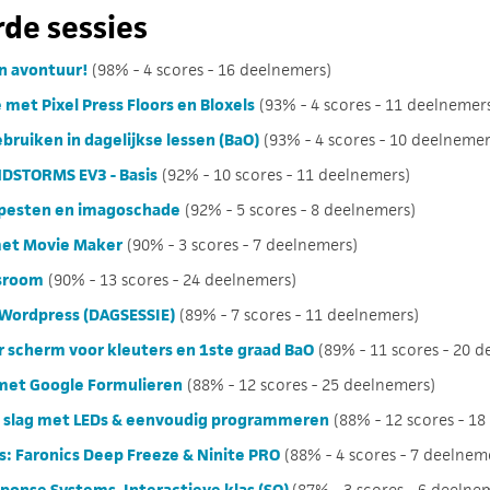
de sessies
en avontuur!
(98% - 4 scores - 16 deelnemers)
et Pixel Press Floors en Bloxels
(93% - 4 scores - 11 deelnemer
ebruiken in dagelijkse lessen (BaO)
(93% - 4 scores - 10 deelnemer
DSTORMS EV3 - Basis
(92% - 10 scores - 11 deelnemers)
pesten en imagoschade
(92% - 5 scores - 8 deelnemers)
met Movie Maker
(90% - 3 scores - 7 deelnemers)
ssroom
(90% - 13 scores - 24 deelnemers)
 Wordpress (DAGSESSIE)
(89% - 7 scores - 11 deelnemers)
scherm voor kleuters en 1ste graad BaO
(89% - 11 scores - 20 d
 met Google Formulieren
(88% - 12 scores - 25 deelnemers)
e slag met LEDs & eenvoudig programmeren
(88% - 12 scores - 18
s: Faronics Deep Freeze & Ninite PRO
(88% - 4 scores - 7 deelnem
ponse Systems. Interactieve klas (SO)
(87% - 3 scores - 6 deelne