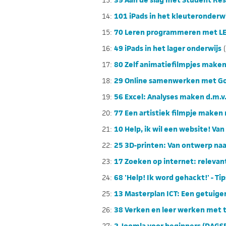
14:
101 iPads in het kleuteronderwi
15:
70 Leren programmeren met LE
16:
49 iPads in het lager onderwijs
(
17:
80 Zelf animatiefilmpjes make
18:
29 Online samenwerken met Goo
19:
56 Excel: Analyses maken d.m.v.
20:
77 Een artistiek filmpje make
21:
10 Help, ik wil een website! Van
22:
25 3D-printen: Van ontwerp naa
23:
17 Zoeken op internet: relevan
24:
68 'Help! Ik word gehackt!' - T
25:
13 Masterplan ICT: Een getuigen
26:
38 Verken en leer werken met t
27:
2 Joomla voor beginners (DAGSE