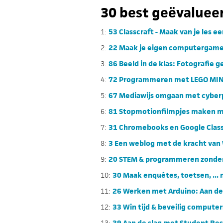
30 best geëvalueer
1:
53 Classcraft - Maak van je les e
2:
22 Maak je eigen computergame m
3:
86 Beeld in de klas: Fotografie g
4:
72 Programmeren met LEGO MIN
5:
67 Mediawijs omgaan met cyber
6:
81 Stopmotionfilmpjes maken 
7:
31 Chromebooks en Google Cla
8:
3 Een weblog met de kracht van
9:
20 STEM & programmeren zonder 
10:
30 Maak enquêtes, toetsen, ...
11:
26 Werken met Arduino: Aan d
12:
33 Win tijd & beveilig computer
13:
39 Aan de slag met Student Res