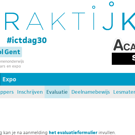
g
#ictdag30
l Gent
senenonderwijs
ars en expo
Expo
oppers
Inschrijven
Evaluatie
Deelnamebewijs
Lesmater
ag kan je na aanmelding
het evaluatieformulier
invullen.