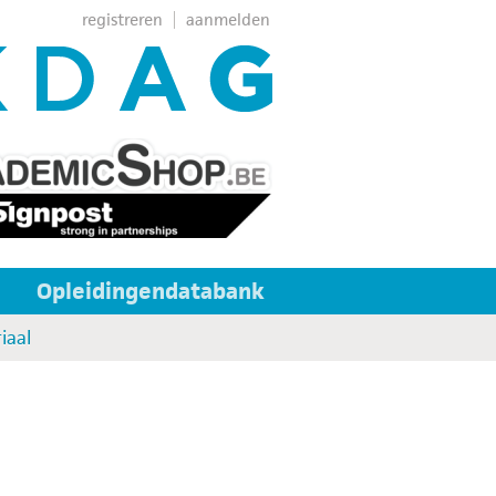
registreren
aanmelden
Opleidingendatabank
iaal