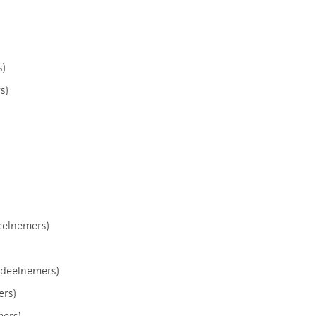
s)
s)
eelnemers)
 deelnemers)
ers)
mers)