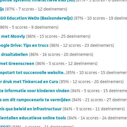
js
(87% - 7 scores - 12 deelnemers)
GO Education WeDo (Basisonderwijs)
(87% - 10 scores - 19 deeln
86% - 5 scores - 9 deelnemers)
n met Moovly
(86% - 15 scores - 25 deelnemers)
gle Drive: Tips en trucs
(86% - 12 scores - 23 deelnemers)
 draaitabellen
(86% - 16 scores - 20 deelnemers)
n met Greenscreen
(86% - 5 scores - 12 deelnemers)
 opstart tot succesvolle website.
(85% - 10 scores - 15 deelnemer
r druk met Tinkercad en Cura
(85% - 12 scores - 20 deelnemers)
te informatie voor kinderen vinden
(84% - 5 scores - 15 deelneme
ips om dit rampscenario te vermijden
(84% - 21 scores - 27 deelne
is qua beleid en infrastructuur
(84% - 5 scores - 11 deelnemers)
ientallen educatieve online tools
(84% - 14 scores - 24 deelneme
SSIE)
(83% - 4 scores - 11 deelnemers)