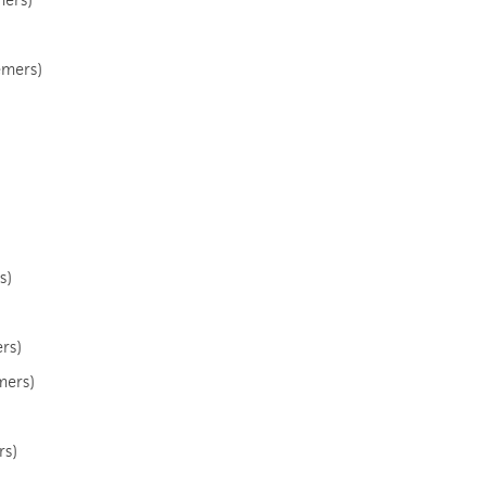
emers)
s)
rs)
mers)
rs)