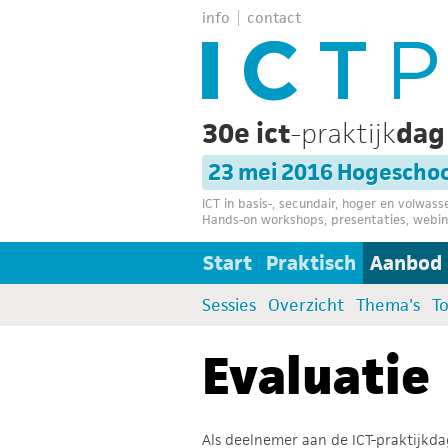
info
contact
30e ict
-praktijk
da
23 mei 2016 Hogeschoo
ICT in basis-, secundair, hoger en volwas
Hands-on workshops, presentaties, webin
Start
Praktisch
Aanbod
Sessies
Overzicht
Thema's
T
Evaluatie
Als deelnemer aan de ICT-praktijkd