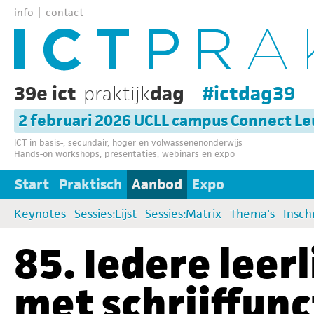
info
contact
39e ict
-praktijk
dag
#ictdag39
2 februari 2026 UCLL campus Connect L
ICT in basis-, secundair, hoger en volwassenenonderwijs
Hands-on workshops, presentaties, webinars en expo
Start
Praktisch
Aanbod
Expo
Keynotes
Sessies:Lijst
Sessies:Matrix
Thema's
Insch
85. Iedere leer
met schrijffunc