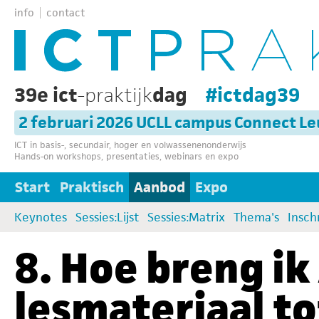
info
contact
39e ict
-praktijk
dag
#ictdag39
2 februari 2026 UCLL campus Connect L
ICT in basis-, secundair, hoger en volwassenenonderwijs
Hands-on workshops, presentaties, webinars en expo
Start
Praktisch
Aanbod
Expo
Keynotes
Sessies:Lijst
Sessies:Matrix
Thema's
Insch
8. Hoe breng ik 
lesmateriaal t