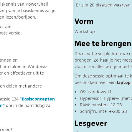
asiskennis van PowerShell
Er zijn 20 plaatsen waarvan e
ing van je basiskennis zal je
en lezen/berijpen.
Vorm
kt van
Workshop
ste versie
Mee te brengen
Deze editie verplichten we 
kennen en
brengen. Zo haal je het mee
l om taken in Windows-
vlotter en alles wat je inoe
 en effectiever uit te
Om deze sessie optimaal te k
beschikken over een
laptop
 en delen met andere
OS: Windows 11
Hypervisor: Hyper-V (met a
sessie 134
"Basisconcepten
RAM: minstens 12 GB
en"
die in de namiddag zal
Schrijfruimte: +-200 GB
Lesgever
ermee?