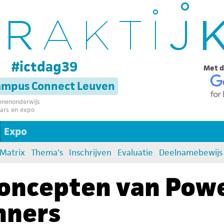
g
#ictdag39
Met d
campus Connect Leuven
senenonderwijs
ars en expo
Expo
:Matrix
Thema's
Inschrijven
Evaluatie
Deelnamebewijs
concepten van Pow
nners