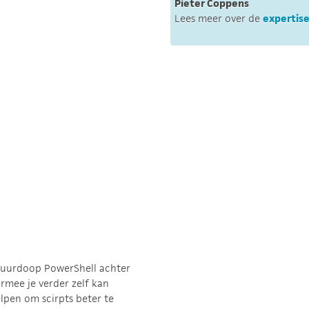
Pieter Coppens
Lees meer over de
expertise
 vuurdoop PowerShell achter
rmee je verder zelf kan
elpen om scirpts beter te