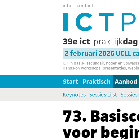
info
contact
39e ict
-praktijk
da
2 februari 2026 UCLL 
ICT in basis-, secundair, hoger en volwas
Hands-on workshops, presentaties, webin
Start
Praktisch
Aanbod
Keynotes
Sessies:Lijst
Sessies
73. Basis
voor begi