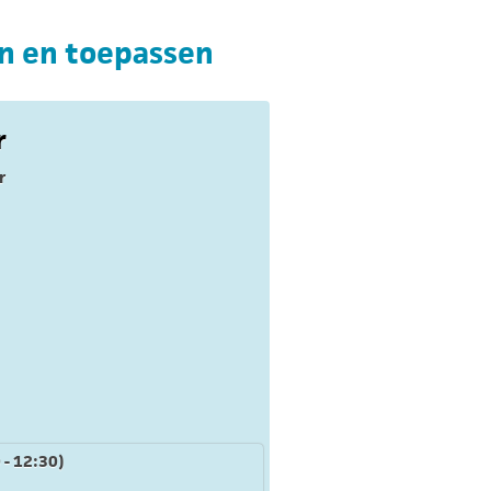
en en toepassen
r
r
 - 12:30)