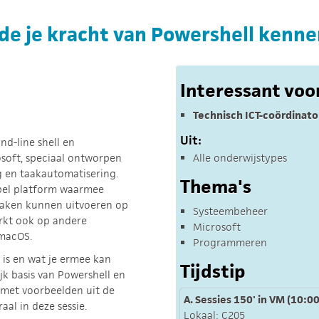
r de je kracht van Powershell kenn
Interessant voo
Technisch ICT-coördinato
Uit:
d-line shell en
osoft, speciaal ontworpen
Alle onderwijstypes
 en taakautomatisering.
Thema's
ibel platform waarmee
 taken kunnen uitvoeren op
Systeembeheer
kt ook op andere
Microsoft
 macOS.
Programmeren
l is en wat je ermee kan
Tijdstip
k basis van Powershell en
 met voorbeelden uit de
A. Sessies 150' in VM (10:00
al in deze sessie.
Lokaal: C205