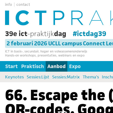
info
contact
39e ict
-praktijk
dag
#ictdag39
2 februari 2026 UCLL campus Connect L
ICT in basis-, secundair, hoger en volwassenenonderwijs
Hands-on workshops, presentaties, webinars en expo
Start
Praktisch
Aanbod
Expo
Keynotes
Sessies:Lijst
Sessies:Matrix
Thema's
Insch
66. Escape the 
QR-codes, Google