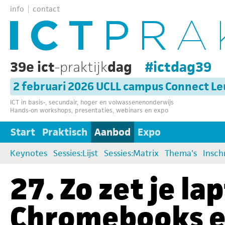
info
contact
39e ict
-praktijk
dag
#ictdag39
2 februari 2026 UCLL campus Connect L
ICT in basis-, secundair, hoger en volwassenenonderwijs
Hands-on workshops, presentaties, webinars en expo
Start
Praktisch
Aanbod
Expo
Keynotes
Sessies:Lijst
Sessies:Matrix
Thema's
Insch
27. Zo zet je la
Chromebooks en 