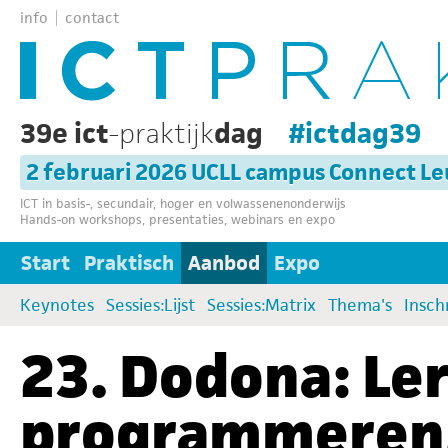
info
contact
39e ict
-praktijk
dag
#ictdag39
2 februari 2026 UCLL campus Connect L
ICT in basis-, secundair, hoger en volwassenenonderwijs
Hands-on workshops, presentaties, webinars en expo
Start
Praktisch
Aanbod
Expo
Keynotes
Sessies:Lijst
Sessies:Matrix
Thema's
Insch
23. Dodona: Le
programmeren,