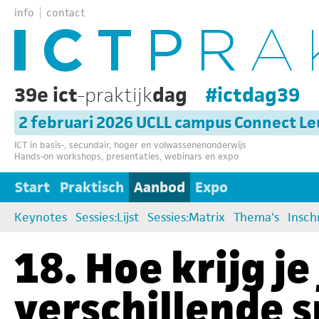
info
contact
39e ict
-praktijk
dag
#ictdag39
2 februari 2026 UCLL campus Connect L
ICT in basis-, secundair, hoger en volwassenenonderwijs
Hands-on workshops, presentaties, webinars en expo
Start
Praktisch
Aanbod
Expo
Keynotes
Sessies:Lijst
Sessies:Matrix
Thema's
Insch
18. Hoe krijg j
verschillende s