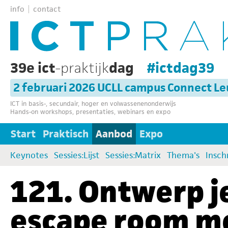
info
contact
39e ict
-praktijk
dag
#ictdag39
2 februari 2026 UCLL campus Connect L
ICT in basis-, secundair, hoger en volwassenenonderwijs
Hands-on workshops, presentaties, webinars en expo
Start
Praktisch
Aanbod
Expo
Keynotes
Sessies:Lijst
Sessies:Matrix
Thema's
Insch
121. Ontwerp je
escape room m