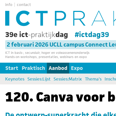
info
contact
39e ict
-praktijk
dag
#ictdag39
2 februari 2026 UCLL campus Connect L
ICT in basis-, secundair, hoger en volwassenenonderwijs
Hands-on workshops, presentaties, webinars en expo
Start
Praktisch
Aanbod
Expo
Keynotes
Sessies:Lijst
Sessies:Matrix
Thema's
Insch
120. Canva voor 
De ontwerp-superkracht die elke