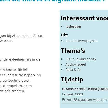
Interessant voo
Iedereen
Uit:
gen bij AI te maken, AI kan
 worden.
Alle onderwijstypes
Thema's
ICT in je klas of vak
 andere deelnemers in de
Audiovisueel
Data & AI
an hoe artificiële
lees- of visuele beperking
Tijdstip
spraaktechnologie,
ts drempels kunnen
B. Sessies 150' in NM (14:00
isico’s creëren.
Lokaal: C003
Er zijn 22 plaatsen waarvan e