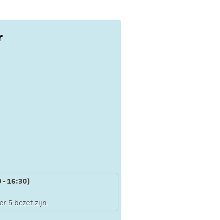
r
 - 16:30)
r 5 bezet zijn.