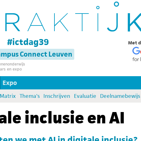
g
#ictdag39
Met d
campus Connect Leuven
senenonderwijs
ars en expo
Expo
:Matrix
Thema's
Inschrijven
Evaluatie
Deelnamebewijs
ale inclusie en AI
en we met AI in digitale inclusie?