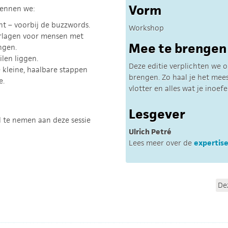
Vorm
rkennen we:
nt – voorbij de buzzwords.
Workshop
erlagen voor mensen met
Mee te brengen
ingen.
ilen liggen.
Deze editie verplichten we 
 kleine, haalbare stappen
brengen. Zo haal je het mee
e.
vlotter en alles wat je inoe
Lesgever
l te nemen aan deze sessie
Ulrich Petré
Lees meer over de
expertise
De