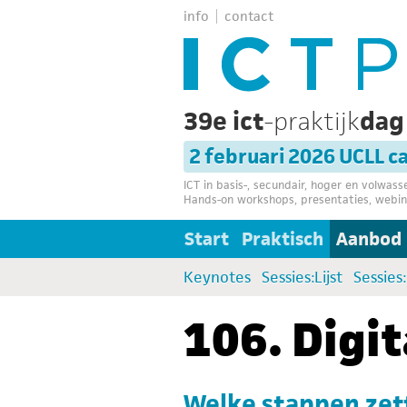
info
contact
39e ict
-praktijk
da
2 februari 2026 UCLL 
ICT in basis-, secundair, hoger en volwas
Hands-on workshops, presentaties, webin
Start
Praktisch
Aanbod
Keynotes
Sessies:Lijst
Sessies
106. Digit
Welke stappen zett