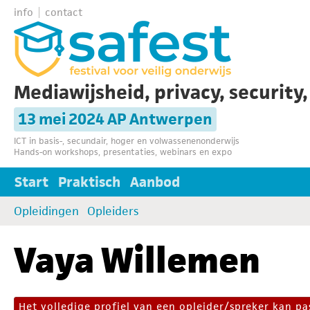
info
contact
Mediawijsheid, privacy, security
13 mei 2024 AP Antwerpen
ICT in basis-, secundair, hoger en volwassenenonderwijs
Hands-on workshops, presentaties, webinars en expo
Start
Praktisch
Aanbod
Opleidingen
Opleiders
Vaya Willemen
Het volledige profiel van een opleider/spreker kan 