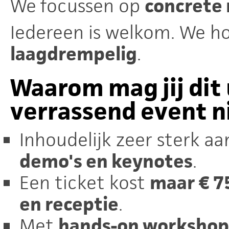
We
focussen op
concrete 
Iedereen is welkom. We 
laagdrempelig
.
Waarom mag jij dit
verrassend event n
Inhoudelijk zeer sterk 
demo's en keynotes
.
Een ticket kost
maar € 75
en receptie
.
Met
hands-on workshops