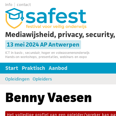
info
contact
Mediawijsheid, privacy, security
13 mei 2024 AP Antwerpen
ICT in basis-, secundair, hoger en volwassenenonderwijs
Hands-on workshops, presentaties, webinars en expo
Start
Praktisch
Aanbod
Opleidingen
Opleiders
Benny Vaesen
Het volledige profiel van een opleider/spreker kan 