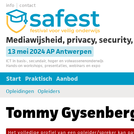
info
contact
Mediawijsheid, privacy, security
13 mei 2024 AP Antwerpen
ICT in basis-, secundair, hoger en volwassenenonderwijs
Hands-on workshops, presentaties, webinars en expo
Start
Praktisch
Aanbod
Opleidingen
Opleiders
Tommy Gysenber
Het volledige profiel van een opleider/spreker kan 