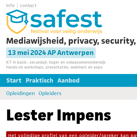
info
contact
Mediawijsheid, privacy, security
13 mei 2024 AP Antwerpen
ICT in basis-, secundair, hoger en volwassenenonderwijs
Hands-on workshops, presentaties, webinars en expo
Start
Praktisch
Aanbod
Opleidingen
Opleiders
Lester Impens
Het volledige profiel van een opleider/spreker kan 