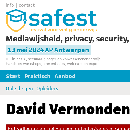
info
contact
Mediawijsheid, privacy, security
13 mei 2024 AP Antwerpen
ICT in basis-, secundair, hoger en volwassenenonderwijs
Hands-on workshops, presentaties, webinars en expo
Start
Praktisch
Aanbod
Opleidingen
Opleiders
David Vermonde
Het volledige profiel van een opleider/spreker kan 