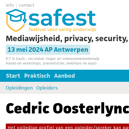
info
contact
Mediawijsheid, privacy, security
13 mei 2024 AP Antwerpen
ICT in basis-, secundair, hoger en volwassenenonderwijs
Hands-on workshops, presentaties, webinars en expo
Start
Praktisch
Aanbod
Opleidingen
Opleiders
Cedric Oosterlyn
Het volledige profiel van een opleider/spreker kan 