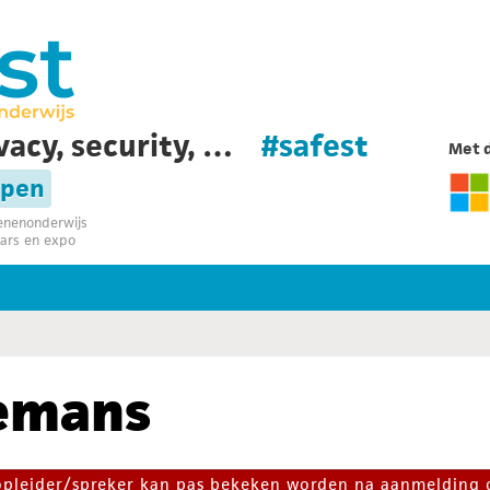
vacy, security, …
#safest
Met d
rpen
senenonderwijs
ars en expo
remans
 opleider/spreker kan pas bekeken worden na aanmelding 