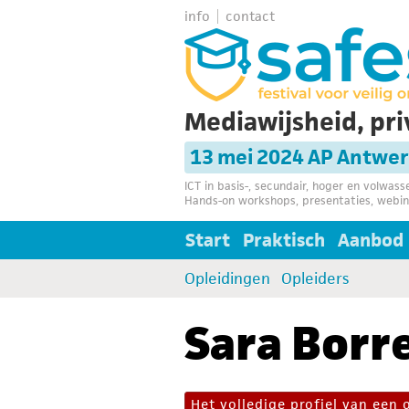
info
contact
Mediawijsheid, pri
13 mei 2024 AP Antwe
ICT in basis-, secundair, hoger en volwas
Hands-on workshops, presentaties, webin
Start
Praktisch
Aanbod
Opleidingen
Opleiders
Sara Bor
Het volledige profiel van een