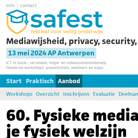
info
contact
Mediawijsheid, privacy, security
13 mei 2024 AP Antwerpen
ICT in basis-, secundair, hoger en volwassenenonderwijs
Hands-on workshops, presentaties, webinars en expo
Start
Praktisch
Aanbod
Workshops
Overzicht
Inschrijven
Evaluatie
Deelna
60. Fysieke media
je fysiek welzijn