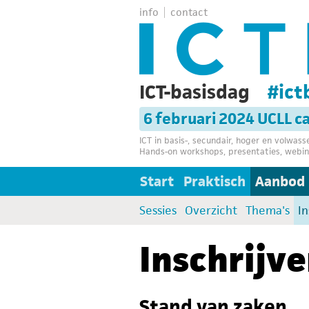
info
contact
ICT-basisdag
#ict
6 februari 2024 UCLL 
ICT in basis-, secundair, hoger en volwas
Hands-on workshops, presentaties, webin
Start
Praktisch
Aanbod
Sessies
Overzicht
Thema's
In
Inschrijv
Stand van zaken