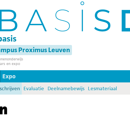
basis
campus Proximus Leuven
senenonderwijs
ars en expo
Expo
schrijven
Evaluatie
Deelnamebewijs
Lesmateriaal
en