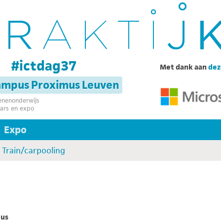
g
#ictdag37
Met dank aan
dez
campus Proximus Leuven
senenonderwijs
ars en expo
Expo
Train/carpooling
mus