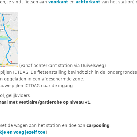
en, je vindt fietsen aan
voorkant
en
achterkant
van het station)
(vanaf achterkant station via Duivelsweg)
ijlen ICTDAG. De fietsenstalling bevindt zich in de 'ondergronds
den opgeladen in een afgeschermde zone.
lauwe pijlen ICTDAG naar de ingang.
, gelijkvloers.
haal met vestiaire/garderobe op niveau +1
.
 met de wagen aan het station en doe aan
carpooling
.
je en voeg jezelf toe
!