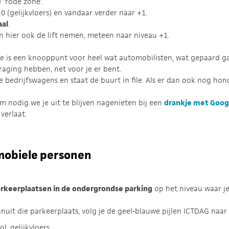
 'rode zone'.
0 (gelijkvloers) en vandaar verder naar +1.
aal
.
n hier ook de lift nemen, meteen naar niveau +1.
de is een knooppunt voor heel wat automobilisten, wat gepaard 
raging hebben, net voor je er bent.
e bedrijfswagens en staat de buurt in file. Als er dan ook nog ho
.
m nodig we je uit te blijven nagenieten bij een
drankje met Goog
 verlaat.
mobiele personen
keerplaatsen in de ondergrondse parking
op het niveau waar je
anuit die parkeerplaats, volg je de geel-blauwe pijlen ICTDAG naar
, gelijkvloers.