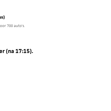
us)
oor 700 auto's.
er (na 17:15).