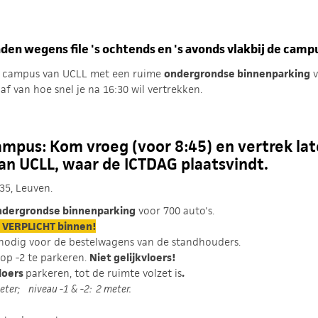
raden wegens file 's ochtends en 's avonds vlakbij de camp
de campus van UCLL met een ruime
ondergrondse binnenparking
v
af van hoe snel je na 16:30 wil vertrekken.
ampus: Kom vroeg (voor 8:45) en vertrek lat
an UCLL, waar de ICTDAG plaatsvindt.
35, Leuven.
ndergrondse binnenparking
voor 700 auto's.
 VERPLICHT binnen!
nodig voor de bestelwagens van de standhouders.
 op -2 te parkeren.
Niet gelijkvloers!
loers
parkeren, tot de ruimte volzet is
.
eter; niveau -1 & -2: 2 meter.