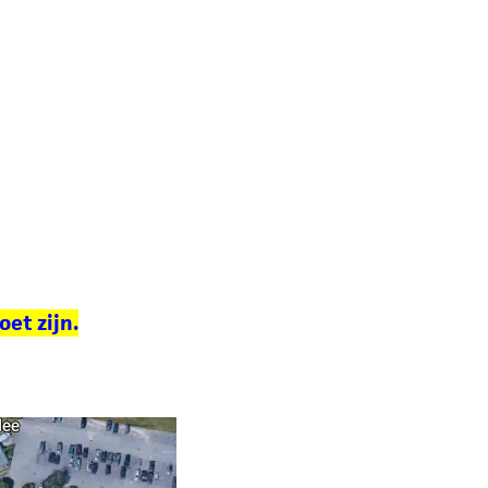
oet zijn
.