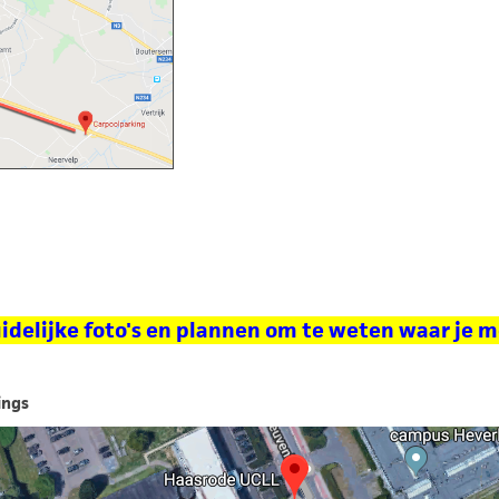
delijke foto's en plannen om te weten waar je m
ings