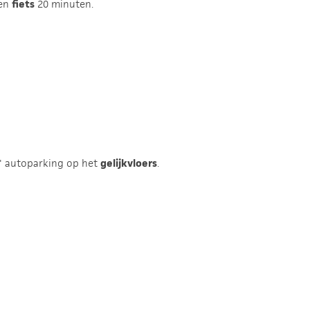
 en
fiets
20 minuten.
e' autoparking op het
gelijkvloers
.