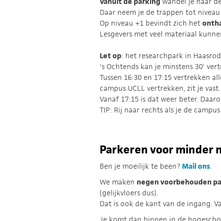
Vanuit de parking
wandel je naar de
Daar neem je de trappen tot niveau 
Op niveau +1 bevindt zich het
onth
Lesgevers met veel materiaal kunne
Let op
: het researchpark in Haasro
's Ochtends kan je minstens 30' vert
Tussen 16:30 en 17:15 vertrekken all
campus UCLL vertrekken, zit je vast
Vanaf 17:15 is dat weer beter. Daaro
TIP: Rij naar rechts als je de campus
Parkeren voor minder 
Ben je moeilijk te been?
Mail ons
.
We maken
negen voorbehouden par
(gelijkvloers dus).
Dat is ook de kant van de ingang. V
Je komt dan binnen in de hogeschool