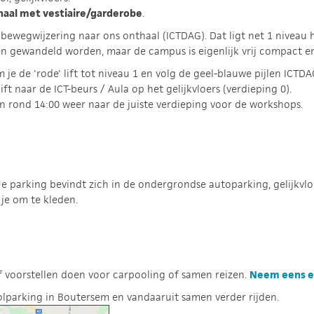
haal met vestiaire/garderobe
.
 bewegwijzering naar ons onthaal (ICTDAG). Dat ligt net 1 niveau 
en gewandeld worden, maar de campus is eigenlijk vrij compact en
je de 'rode' lift tot niveau 1 en volg de geel-blauwe pijlen ICTDA
ft naar de ICT-beurs / Aula op het gelijkvloers (verdieping 0).
 en rond 14:00 weer naar de juiste verdieping voor de workshops.
e parking bevindt zich in de ondergrondse autoparking, gelijkvloe
je om te kleden.
of voorstellen doen voor carpooling of samen reizen.
Neem eens ee
olparking in Boutersem en vandaaruit samen verder rijden.