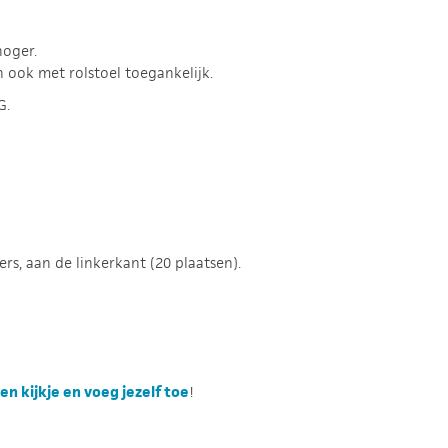
hoger.
 ook met rolstoel toegankelijk.
G.
rs, aan de linkerkant (20 plaatsen).
n kijkje en voeg jezelf toe
!