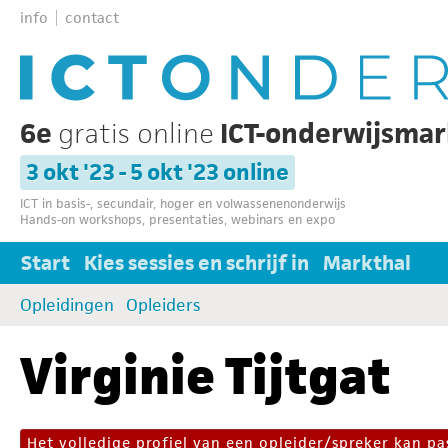
info
contact
6e
gratis online
ICT-onderwijsma
3 okt '23 - 5 okt '23 online
ICT in basis-, secundair, hoger en volwassenenonderwijs
Hands-on workshops, presentaties, webinars en expo
Start
Kies sessies en schrijf in
Markthal
Opleidingen
Opleiders
Virginie Tijtgat
Het volledige profiel van een opleider/spreker kan 