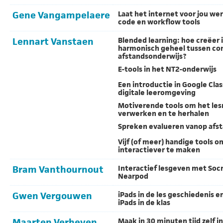
Gene Vangampelaere
Laat het internet voor jou we
code en workflow tools
Lennart Vanstaen
Blended learning: hoe creëer 
harmonisch geheel tussen con
afstandsonderwijs?
E-tools in het NT2-onderwijs
Een introductie in Google Cla
digitale leeromgeving
Motiverende tools om het les
verwerken en te herhalen
Spreken evalueren vanop afs
Vijf (of meer) handige tools o
interactiever te maken
Bram Vanthournout
Interactief lesgeven met Socr
Nearpod
Gwen Vergouwen
iPads in de les geschiedenis e
iPads in de klas
Maarten Verheyen
Maak in 30 minuten tijd zelf i