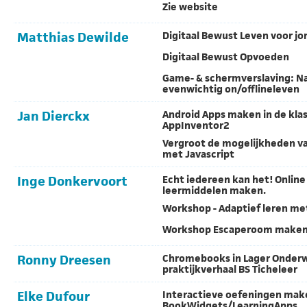
Zie website
Matthias Dewilde
Digitaal Bewust Leven voor j
Digitaal Bewust Opvoeden
Game- & schermverslaving: N
evenwichtig on/offlineleven
Jan Dierckx
Android Apps maken in de kla
AppInventor2
Vergroot de mogelijkheden v
met Javascript
Inge Donkervoort
Echt iedereen kan het! Online
leermiddelen maken.
Workshop - Adaptief leren me
Workshop Escaperoom maken
Ronny Dreesen
Chromebooks in Lager Onderw
praktijkverhaal BS Ticheleer
Elke Dufour
Interactieve oefeningen ma
BookWidgets/LearningApps