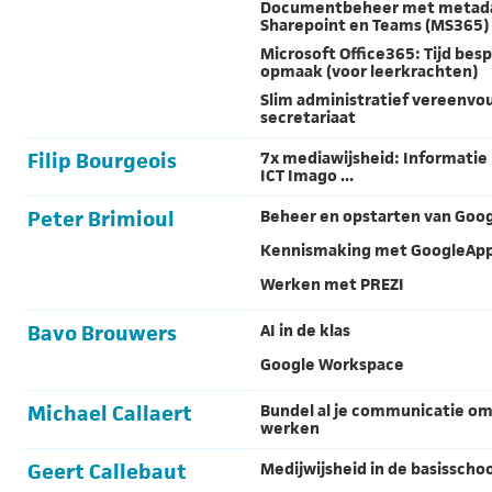
Documentbeheer met metada
Sharepoint en Teams (MS365)
Microsoft Office365: Tijd bes
opmaak (voor leerkrachten)
Slim administratief vereenvo
secretariaat
Filip Bourgeois
7x mediawijsheid: Informatie
ICT Imago ...
Peter Brimioul
Beheer en opstarten van Goo
Kennismaking met GoogleAp
Werken met PREZI
Bavo Brouwers
AI in de klas
Google Workspace
Michael Callaert
Bundel al je communicatie om 
werken
Geert Callebaut
Medijwijsheid in de basisschoo