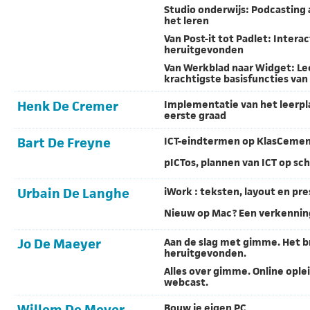
Studio onderwijs: Podcasting 
het leren
Van Post-it tot Padlet: Interac
heruitgevonden
Van Werkblad naar Widget: Le
krachtigste basisfuncties va
Henk De Cremer
Implementatie van het leerpla
eerste graad
Bart De Freyne
ICT-eindtermen op KlasCeme
pICTos, plannen van ICT op sc
Urbain De Langhe
iWork : teksten, layout en pr
Nieuw op Mac? Een verkennin
Jo De Maeyer
Aan de slag met gimme. Het br
heruitgevonden.
Alles over gimme. Online oplei
webcast.
Willem De Meyer
Bouw je eigen PC