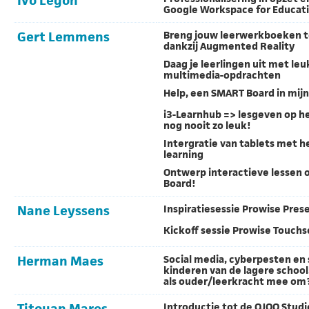
Ivo Legon
Google Workspace for Educat
Gert Lemmens
Breng jouw leerwerkboeken t
dankzij Augmented Reality
Daag je leerlingen uit met leu
multimedia-opdrachten
Help, een SMART Board in mijn
i3-Learnhub => lesgeven op h
nog nooit zo leuk!
Intergratie van tablets met he
learning
Ontwerp interactieve lessen 
Board!
Nane Leyssens
Inspiratiesessie Prowise Pres
Kickoff sessie Prowise Touch
Herman Maes
Social media, cyberpesten en 
kinderen van de lagere school.
als ouder/leerkracht mee om
Titouan Mares
Introductie tot de OJOO Studi