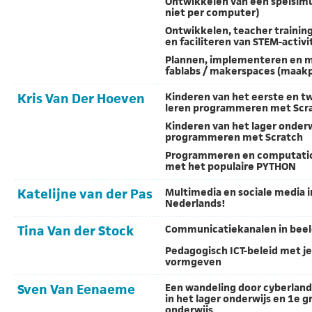
Ontwikkelen van een spelsimul
niet per computer)
Ontwikkelen, teacher training
en faciliteren van STEM-activi
Plannen, implementeren en 
fablabs / makerspaces (maakp
Kris Van Der Hoeven
Kinderen van het eerste en t
leren programmeren met Scra
Kinderen van het lager onderw
programmeren met Scratch
Programmeren en computati
met het populaire PYTHON
Katelijne van der Pas
Multimedia en sociale media i
Nederlands!
Tina Van der Stock
Communicatiekanalen in bee
Pedagogisch ICT-beleid met j
vormgeven
Sven Van Eenaeme
Een wandeling door cyberlan
in het lager onderwijs en 1e g
onderwijs