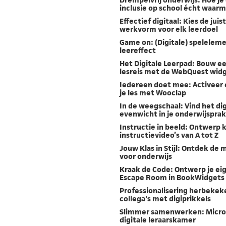
inclusie op school écht waar
Effectief digitaal: Kies de juis
werkvorm voor elk leerdoel
Game on: (Digitale) spelele
leereffect
Het Digitale Leerpad: Bouw e
lesreis met de WebQuest wid
Iedereen doet mee: Activeer e
je les met Wooclap
In de weegschaal: Vind het dig
evenwicht in je onderwijsprak
Instructie in beeld: Ontwerp 
instructievideo’s van A tot Z
Jouw Klas in Stijl: Ontdek de
voor onderwijs
Kraak de Code: Ontwerp je eig
Escape Room in BookWidgets
Professionalisering herbekek
collega's met digiprikkels
Slimmer samenwerken: Micros
digitale leraarskamer