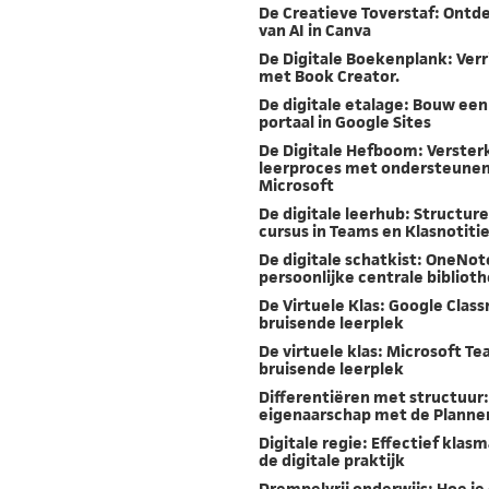
De Creatieve Toverstaf: Ontd
van AI in Canva
De Digitale Boekenplank: Verri
met Book Creator.
De digitale etalage: Bouw een
portaal in Google Sites
De Digitale Hefboom: Verster
leerproces met ondersteunend
Microsoft
De digitale leerhub: Structure
cursus in Teams en Klasnotiti
De digitale schatkist: OneNote
persoonlijke centrale bibliot
De Virtuele Klas: Google Class
bruisende leerplek
De virtuele klas: Microsoft Te
bruisende leerplek
Differentiëren met structuur:
eigenaarschap met de Planne
Digitale regie: Effectief kla
de digitale praktijk
Drempelvrij onderwijs: Hoe je 