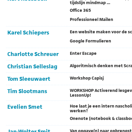
tijdslijn mindmap ...
Office 365
Professioneel Mailen
Karel Schiepers
Een website maken voor de s
Google Formulieren
Charlotte Schreuer
Enter Escape
Christian Selleslag
Algoritmisch denken met Scr
Tom Sleeuwaert
Workshop Capisj
Tim Slootmans
WORKSHOP Activerend lesge
LessonUp!
Evelien Smet
Hoe laat je een intern naschol
werken?
Onenote (notebook & classbo
Jan-Wolter Smit
Van opgave(n) naar opbrengst