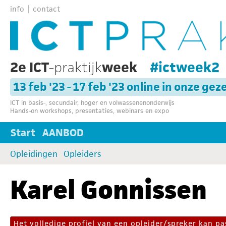
info
contact
2e ICT
-praktijk
week
#ictweek2
13 feb '23 - 17 feb '23 online in onze gez
ICT in basis-, secundair, hoger en volwassenenonderwijs
Hands-on workshops, presentaties, webinars en expo
Start
AANBOD
Opleidingen
Opleiders
Karel Gonnissen
Het volledige profiel van een opleider/spreker kan 