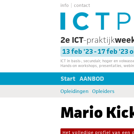
info
contact
2e ICT
-praktijk
wee
13 feb '23 - 17 feb '23 
ICT in basis-, secundair, hoger en volwas
Hands-on workshops, presentaties, webin
Start
AANBOD
Opleidingen
Opleiders
Mario Kic
Het volledige profiel van een