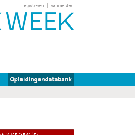
registreren
aanmelden
Opleidingendatabank
op onze website.