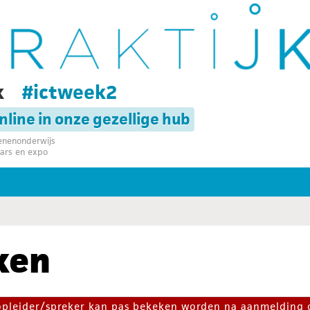
k
#ictweek2
online in onze gezellige hub
senenonderwijs
ars en expo
ken
 opleider/spreker kan pas bekeken worden na aanmelding 