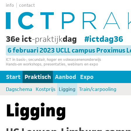
info
contact
36e ict
-praktijk
dag
#ictdag36
6 februari 2023 UCLL campus Proximus 
ICT in basis-, secundair, hoger en volwassenenonderwijs
Hands-on workshops, presentaties, webinars en expo
Start
Praktisch
Aanbod
Expo
Dagschema
Kostprijs
Ligging
Train/carpooling
Ligging