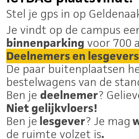
Stel je gps in op
Geldenaak
Je vindt op de campus e
binnenparking
voor 700 a
Deelnemers en lesgevers
De paar buitenplaatsen h
bestelwagens van de stan
Ben je
deelnemer
? Geliev
Niet gelijkvloers!
Ben je
lesgever
? Je mag
w
de ruimte volzet is
.