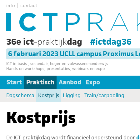
info
contact
36e ict
-praktijk
dag
#ictdag36
6 februari 2023 UCLL campus Proximus 
ICT in basis-, secundair, hoger en volwassenenonderwijs
Hands-on workshops, presentaties, webinars en expo
Start
Praktisch
Aanbod
Expo
Dagschema
Kostprijs
Ligging
Train/carpooling
Kostprijs
De ICT-praktijkdag wordt financieel ondersteund door
d