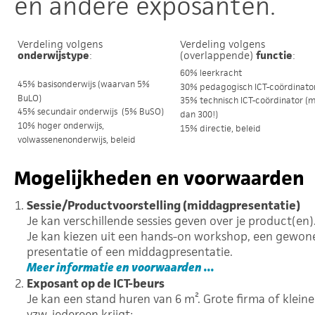
en andere exposanten.
Verdeling volgens
Verdeling volgens
onderwijstype
:
(overlappende)
functie
:
60% leerkracht
45% basisonderwijs (waarvan 5%
30% pedagogisch ICT-coördinato
BuLO)
35% technisch ICT-coördinator (
45% secundair onderwijs (5% BuSO)
dan 300!)
10% hoger onderwijs,
15% directie, beleid
volwassenenonderwijs, beleid
Mogelijkheden en voorwaarden
Sessie/Productvoorstelling (middagpresentatie)
Je kan verschillende sessies geven over je product(en)
Je kan kiezen uit een hands-on workshop, een gewon
presentatie of een middagpresentatie.
Meer informatie en voorwaarden ...
Exposant op de ICT-beurs
Je kan een stand huren van 6 m². Grote firma of kleine
vzw, iedereen krijgt: