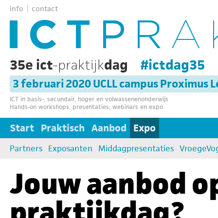
info
contact
35e ict
-praktijk
dag
#ictdag35
3 februari 2020 UCLL campus Proximus 
ICT in basis-, secundair, hoger en volwassenenonderwijs
Hands-on workshops, presentaties, webinars en expo
Start
Praktisch
Aanbod
Expo
Partners
Exposanten
Middagpresentaties
VroegeVo
Jouw aanbod op
praktijkdag?