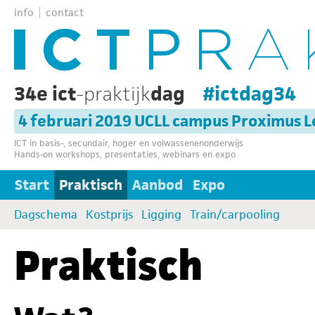
info
contact
34e ict
-praktijk
dag
#ictdag34
4 februari 2019 UCLL campus Proximus 
ICT in basis-, secundair, hoger en volwassenenonderwijs
Hands-on workshops, presentaties, webinars en expo
Start
Praktisch
Aanbod
Expo
Dagschema
Kostprijs
Ligging
Train/carpooling
Praktisch