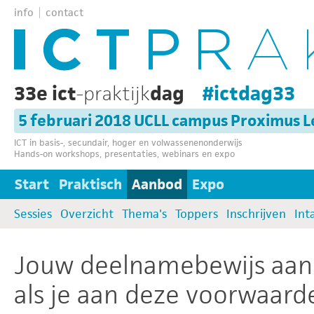
info
contact
33e ict
-praktijk
dag
#ictdag33
5 februari 2018 UCLL campus Proximus 
ICT in basis-, secundair, hoger en volwassenenonderwijs
Hands-on workshops, presentaties, webinars en expo
Start
Praktisch
Aanbod
Expo
Sessies
Overzicht
Thema's
Toppers
Inschrijven
Int
Jouw deelnamebewijs aan 
als je aan deze voorwaard