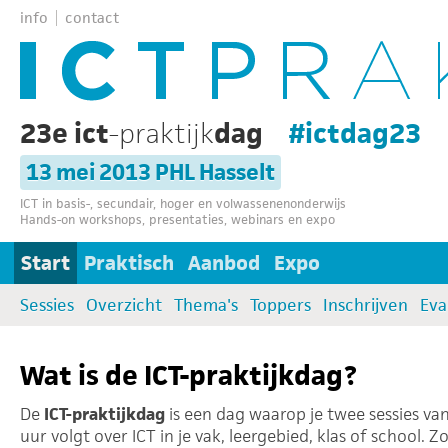
info
contact
23e ict
-praktijk
dag
#ictdag23
13 mei 2013 PHL Hasselt
ICT in basis-, secundair, hoger en volwassenenonderwijs
Hands-on workshops, presentaties, webinars en expo
Start
Praktisch
Aanbod
Expo
Sessies
Overzicht
Thema's
Toppers
Inschrijven
Eva
Wat is de ICT-praktijkdag?
De
ICT-praktijkdag
is een dag waarop je twee sessies van
uur volgt over ICT in je vak, leergebied, klas of school. Z