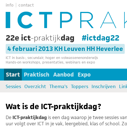
info
contact
22e ict
-praktijk
dag
#ictdag22
4 februari 2013 KH Leuven HH Heverlee
ICT in basis-, secundair, hoger en volwassenenonderwijs
Hands-on workshops, presentaties, webinars en expo
Start
Praktisch
Aanbod
Expo
Sessies
Overzicht
Thema's
Toppers
Inschrijven
Lin
Wat is de ICT-praktijkdag?
De
ICT-praktijkdag
is een dag waarop je twee sessies van
uur volgt over ICT in je vak, leergebied, klas of school. Z