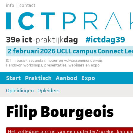
info
contact
39e ict
-praktijk
dag
#ictdag39
2 februari 2026 UCLL campus Connect L
ICT in basis-, secundair, hoger en volwassenenonderwijs
Hands-on workshops, presentaties, webinars en expo
Start
Praktisch
Aanbod
Expo
Opleidingen
Opleiders
Filip Bourgeois
Het volledige profiel van een opleider/spreker kan 