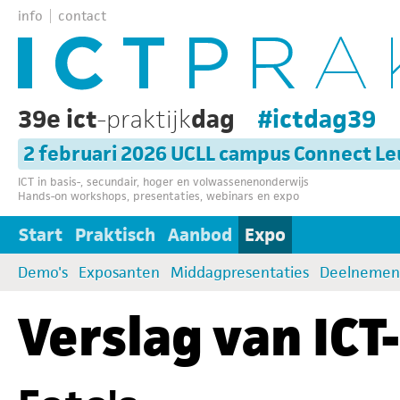
info
contact
39e ict
-praktijk
dag
#ictdag39
2 februari 2026 UCLL campus Connect L
ICT in basis-, secundair, hoger en volwassenenonderwijs
Hands-on workshops, presentaties, webinars en expo
Start
Praktisch
Aanbod
Expo
Demo's
Exposanten
Middagpresentaties
Deelnemen
Verslag van ICT