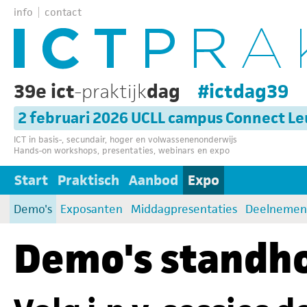
info
contact
39e ict
-praktijk
dag
#ictdag39
2 februari 2026 UCLL campus Connect L
ICT in basis-, secundair, hoger en volwassenenonderwijs
Hands-on workshops, presentaties, webinars en expo
Start
Praktisch
Aanbod
Expo
Demo's
Exposanten
Middagpresentaties
Deelnemen
Demo's standh