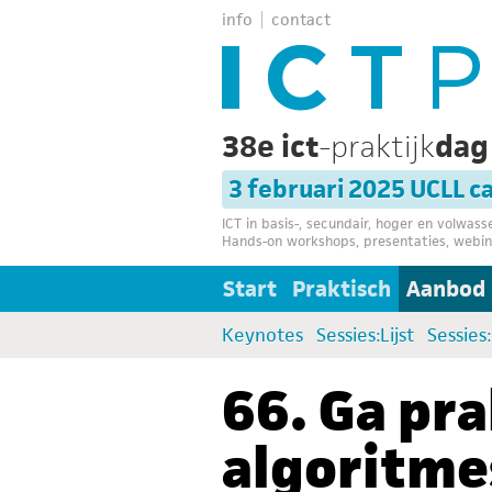
info
contact
38e ict
-praktijk
da
3 februari 2025 UCLL 
ICT in basis-, secundair, hoger en volwas
Hands-on workshops, presentaties, webin
Start
Praktisch
Aanbod
Keynotes
Sessies:Lijst
Sessies
66. Ga pra
algoritme