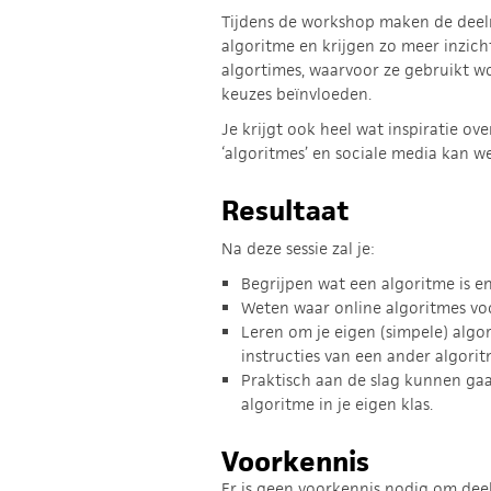
Tijdens de workshop maken de dee
algoritme en krijgen zo meer inzich
algortimes, waarvoor ze gebruikt w
keuzes beïnvloeden.
Je krijgt ook heel wat inspiratie ov
‘algoritmes’ en sociale media kan we
Resultaat
Na deze sessie zal je:
Begrijpen wat een algoritme is e
Weten waar online algoritmes vo
Leren om je eigen (simpele) alg
instructies van een ander algorit
Praktisch aan de slag kunnen gaa
algoritme in je eigen klas.
Voorkennis
Er is geen voorkennis nodig om dee