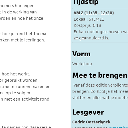
Tijdstip
lnemers hun eigen
t in de werking van
VM 2 (11:35 - 12:30)
orden en hoe het onze
Lokaal: STEM11
Kostprijs: € 16
Er kan niet ingeschreven 
er hoe je rond het thema
ze geannuleerd is.
rken met je leerlingen.
Vorm
Workshop
Mee te brengen
n hoe het werkt.
or gebruikt worden.
Vanaf deze editie verplicht
oritme te kunnen maken en
brengen. Zo haal je het mee
me op te volgen.
vlotter en alles wat je inoe
n met een activiteit rond
Lesgever
Cedric Oosterlynck
l te nemen aan deze sessie