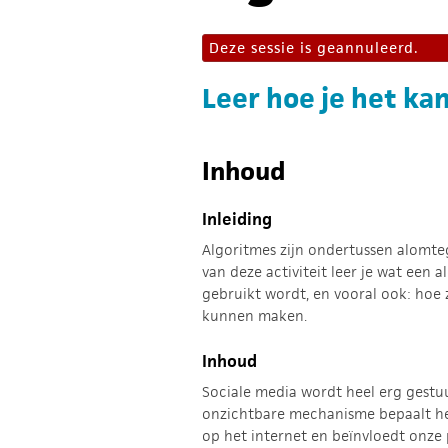
Deze sessie is geannuleerd.
Leer hoe je het ka
Inhoud
Inleiding
Algoritmes zijn ondertussen alomt
van deze activiteit leer je wat een a
gebruikt wordt, en vooral ook: hoe
kunnen maken.
Inhoud
Sociale media wordt heel erg gestuu
onzichtbare mechanisme bepaalt hee
op het internet en beïnvloedt onze 