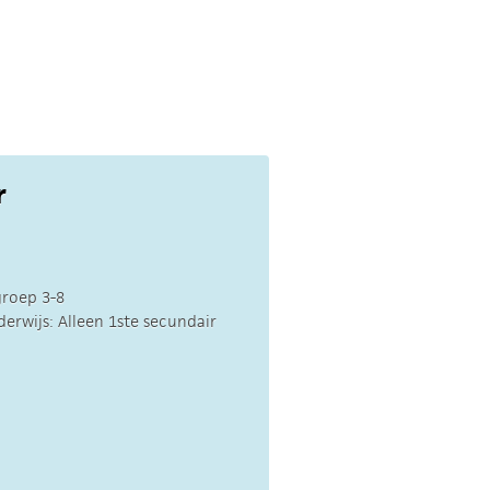
r
groep 3-8
rwijs: Alleen 1ste secundair