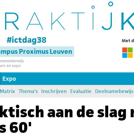
g
#ictdag38
Met d
campus Proximus Leuven
senenonderwijs
ars en expo
Expo
:Matrix
Thema's
Inschrijven
Evaluatie
Deelnamebewijs
ktisch aan de slag
s 60'