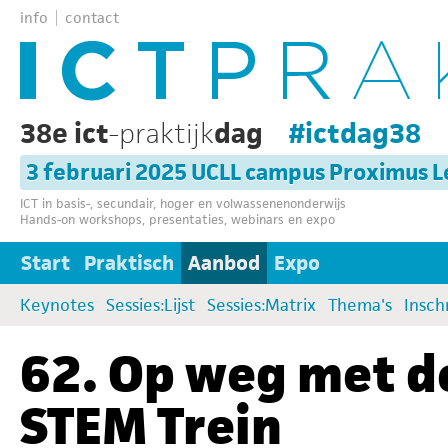
info
contact
38e ict
-praktijk
dag
#ictdag38
3 februari 2025 UCLL campus Proximus 
ICT in basis-, secundair, hoger en volwassenenonderwijs
Hands-on workshops, presentaties, webinars en expo
Start
Praktisch
Aanbod
Expo
Keynotes
Sessies:Lijst
Sessies:Matrix
Thema's
Insch
62. Op weg met d
STEM Trein