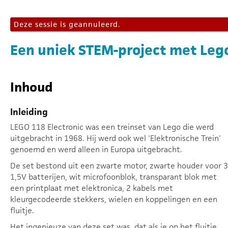
Deze sessie is geannuleerd.
Een uniek STEM-project met Lego
Inhoud
Inleiding
LEGO 118 Electronic was een treinset van Lego die werd
uitgebracht in 1968. Hij werd ook wel 'Elektronische Trein'
genoemd en werd alleen in Europa uitgebracht.
De set bestond uit een zwarte motor, zwarte houder voor 3
1,5V batterijen, wit microfoonblok, transparant blok met
een printplaat met elektronica, 2 kabels met
kleurgecodeerde stekkers, wielen en koppelingen en een
fluitje.
Het ingenieuze van deze set was, dat als je op het fluitje