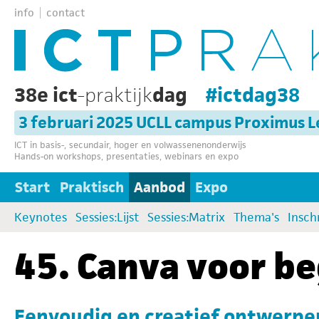
info
contact
38e ict
-praktijk
dag
#ictdag38
3 februari 2025 UCLL campus Proximus 
ICT in basis-, secundair, hoger en volwassenenonderwijs
Hands-on workshops, presentaties, webinars en expo
Start
Praktisch
Aanbod
Expo
Keynotes
Sessies:Lijst
Sessies:Matrix
Thema's
Insch
45. Canva voor b
Eenvoudig en creatief ontwerpe