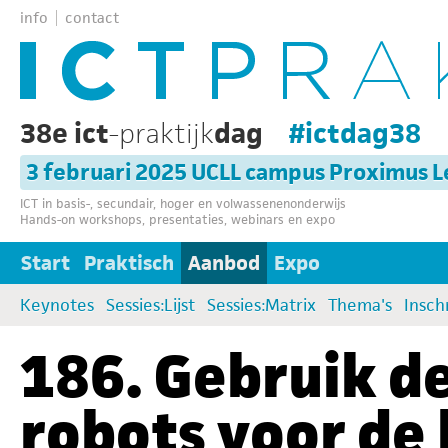
info
contact
38e ict
-praktijk
dag
#ictdag38
3 februari 2025 UCLL campus Proximus 
ICT in basis-, secundair, hoger en volwassenenonderwijs
Hands-on workshops, presentaties, webinars en expo
Start
Praktisch
Aanbod
Expo
Keynotes
Sessies:Lijst
Sessies:Matrix
Thema's
Insch
186. Gebruik de
robots voor de 