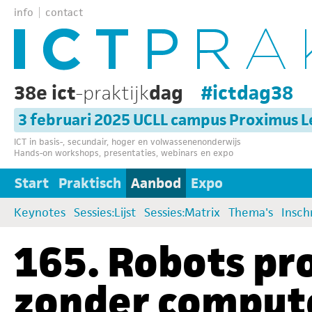
info
contact
38e ict
-praktijk
dag
#ictdag38
3 februari 2025 UCLL campus Proximus 
ICT in basis-, secundair, hoger en volwassenenonderwijs
Hands-on workshops, presentaties, webinars en expo
Start
Praktisch
Aanbod
Expo
Keynotes
Sessies:Lijst
Sessies:Matrix
Thema's
Insch
165. Robots p
zonder compute