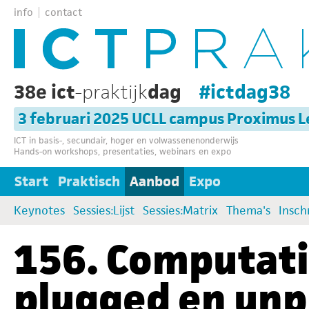
info
contact
38e ict
-praktijk
dag
#ictdag38
3 februari 2025 UCLL campus Proximus 
ICT in basis-, secundair, hoger en volwassenenonderwijs
Hands-on workshops, presentaties, webinars en expo
Start
Praktisch
Aanbod
Expo
Keynotes
Sessies:Lijst
Sessies:Matrix
Thema's
Insch
156. Computat
plugged en un