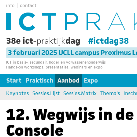
info
contact
38e ict
-praktijk
dag
#ictdag38
3 februari 2025 UCLL campus Proximus 
ICT in basis-, secundair, hoger en volwassenenonderwijs
Hands-on workshops, presentaties, webinars en expo
Start
Praktisch
Aanbod
Expo
Keynotes
Sessies:Lijst
Sessies:Matrix
Thema's
Insch
12. Wegwijs in d
Console