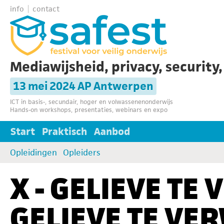
info
contact
Mediawijsheid, privacy, security
13 mei 2024 AP Antwerpen
ICT in basis-, secundair, hoger en volwassenenonderwijs
Hands-on workshops, presentaties, webinars en expo
Start
Praktisch
Aanbod
Opleidingen
Opleiders
X - GELIEVE TE
GELIEVE TE VE