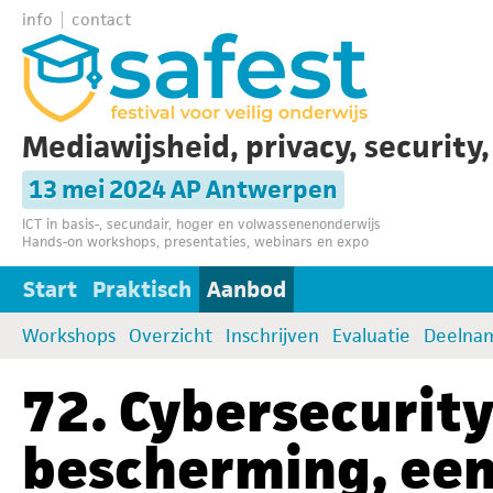
info
contact
Mediawijsheid, privacy, security
13 mei 2024 AP Antwerpen
ICT in basis-, secundair, hoger en volwassenenonderwijs
Hands-on workshops, presentaties, webinars en expo
Start
Praktisch
Aanbod
Workshops
Overzicht
Inschrijven
Evaluatie
Deelna
72. Cybersecurity
bescherming, ee