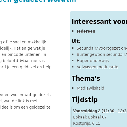
Interessant voo
Iedereen
Uit:
 of je snel en makkelijk
idelijk. Het enige wat je
Secundair/Voortgezet on
 en pincode uitlenen. In
Buitengewoon secundair/
 beloofd. Maar niets is
Hoger onderwijs
ord je een geldezel en help
Volwasseneneducatie
Thema's
Mediawijsheid
weten wie en wat geldezels
Tijdstip
, wat de link is met
dee is om een geldezel te
Voormiddag 2 (11:30 - 12:3
Lokaal: Lokaal 07
Kostprijs: € 11