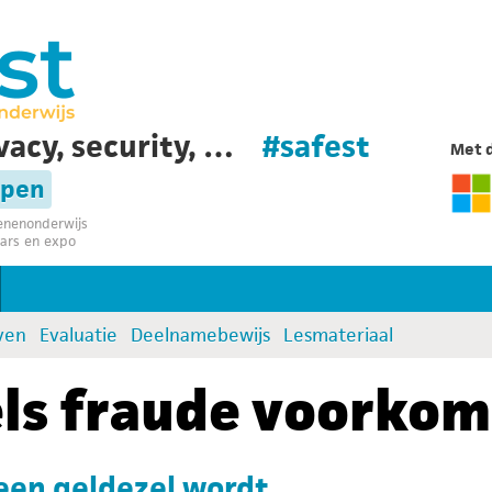
vacy, security, …
#safest
Met d
rpen
senenonderwijs
ars en expo
jven
Evaluatie
Deelnamebewijs
Lesmateriaal
els fraude voorko
en geldezel wordt...