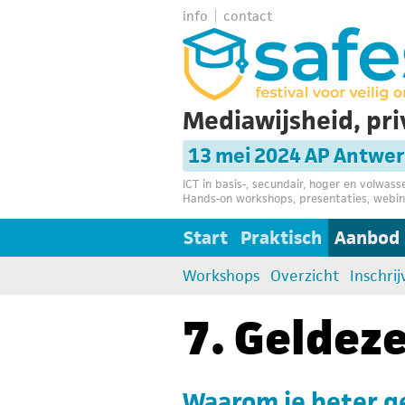
info
contact
Mediawijsheid, pri
13 mei 2024 AP Antwe
ICT in basis-, secundair, hoger en volwas
Hands-on workshops, presentaties, webin
Start
Praktisch
Aanbod
Workshops
Overzicht
Inschri
7. Geldez
Waarom je beter ge