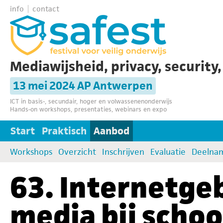
info
contact
Mediawijsheid, privacy, security
13 mei 2024 AP Antwerpen
ICT in basis-, secundair, hoger en volwassenenonderwijs
Hands-on workshops, presentaties, webinars en expo
Start
Praktisch
Aanbod
Workshops
Overzicht
Inschrijven
Evaluatie
Deelna
63. Internetgeb
media bij scho