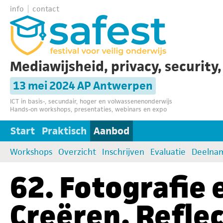
info
contact
Mediawijsheid, privacy, security
13 mei 2024 AP Antwerpen
ICT in basis-, secundair, hoger en volwassenenonderwijs
Hands-on workshops, presentaties, webinars en expo
Start
Praktisch
Aanbod
Workshops
Overzicht
Inschrijven
Evaluatie
Deelna
62. Fotografie 
Creëren, Refle